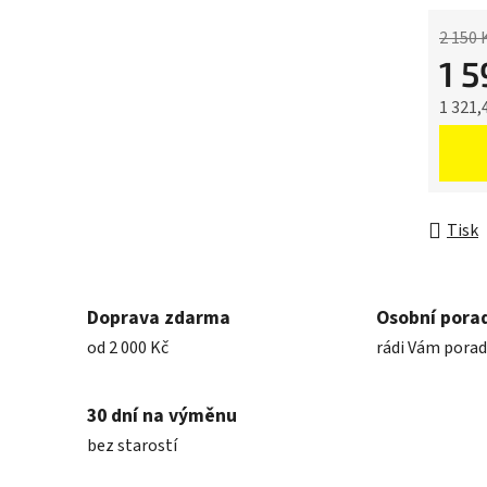
2 150 
1 
1 321,
Měrná 
Tisk
Doprava zdarma
Osobní pora
od 2 000 Kč
rádi Vám pora
30 dní na výměnu
bez starostí