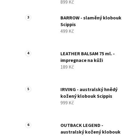
899 Kč
BARROW - slaměný klobouk
Scippis
499 Kč
LEATHER BALSAM 75 ml. -
impregnace na kůži
189 Kč
IRVING - australský hnědý
kožený klobouk Scippis
999 Kč
OUTBACK LEGEND -
australský kožený klobouk