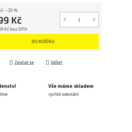
Kč
–25 %
599 Kč
49 Kč bez DPH
cena:
DO KOŠÍKU
Zeptat se
Sdílet
denství
Vše máme skladem
díme
rychlé odeslání