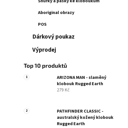
Šňůrky a pásky ke kloboukům
Aboriginal obrazy
POS
Dárkový poukaz
Výprodej
Top 10 produktů
ARIZONA MAN - slaměný
klobouk Rugged Earth
279 Kč
PATHFINDER CLASSIC -
australský kožený klobouk
Rugged Earth