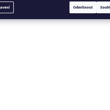
avení
Odmítnout
Souh