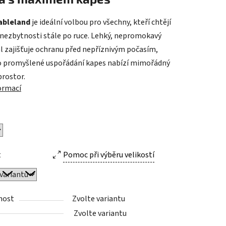
ableland
je ideální volbou pro všechny, kteří chtějí
 nezbytnosti stále po ruce. Lehký, nepromokavý
ek.
l zajišťuje ochranu před nepříznivým počasím,
 promyšlené uspořádání kapes nabízí mimořádný
prostor.
formací
t
Pomoc při výběru velikostí
nost
Zvolte variantu
Zvolte variantu