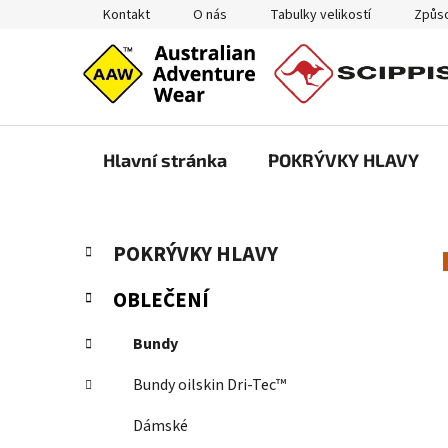
Přejít
Kontakt
O nás
Tabulky velikostí
Způso
na
obsah
Hlavní stránka
POKRÝVKY HLAVY
P
K
Přeskočit
POKRÝVKY HLAVY
a
kategorie
o
t
s
OBLEČENÍ
e
t
g
r
Bundy
o
a
r
Bundy oilskin Dri-Tec™
i
n
e
n
Dámské