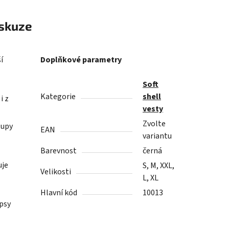
skuze
í
Doplňkové parametry
Soft
Kategorie
shell
i z
vesty
Zvolte
tupy
EAN
variantu
Barevnost
černá
uje
S, M, XXL,
Velikosti
L, XL
Hlavní kód
10013
psy