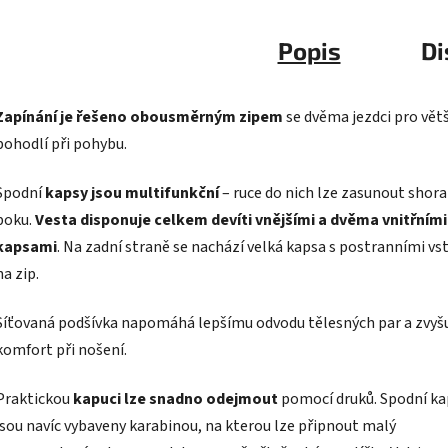
Popis
Di
Zapínání je řešeno obousměrným zipem
se dvěma jezdci pro větš
pohodlí při pohybu.
Spodní
kapsy jsou multifunkční
– ruce do nich lze zasunout shora 
boku.
Vesta disponuje celkem devíti vnějšími a dvěma vnitřními
kapsami
. Na zadní straně se nachází velká kapsa s postranními vs
na zip.
Síťovaná podšívka napomáhá lepšímu odvodu tělesných par a zvyš
komfort při nošení.
Praktickou
kapuci lze snadno odejmout
pomocí druků. Spodní ka
jsou navíc vybaveny karabinou, na kterou lze připnout malý