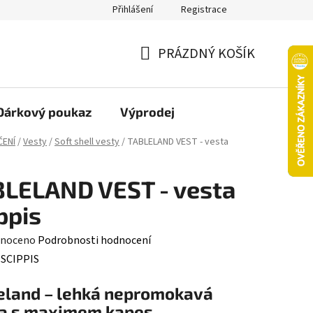
Přihlášení
Registrace
oží nebo vrácení ve 14denní lhůtě
Platba objednávky kartou
PRÁZDNÝ KOŠÍK
NÁKUPNÍ
KOŠÍK
Dárkový poukaz
Výprodej
ČENÍ
/
Vesty
/
Soft shell vesty
/
TABLELAND VEST - vesta
LELAND VEST - vesta
ppis
né
noceno
Podrobnosti hodnocení
ení
:
SCIPPIS
tu
eland – lehká nepromokavá
a s maximem kapes