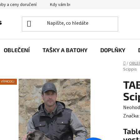
by a ceny doručení
Kdy vám bude zboží doručené?
Výměna zb
OBLEČENÍ
TAŠKY A BATOHY
DOPLŇKY
Domů
/
OBLE
Scippis
TAB
VÝPRODEJ
Sci
Průměr
Neohod
hodnoc
Značka
produk
Tabl
je
vest