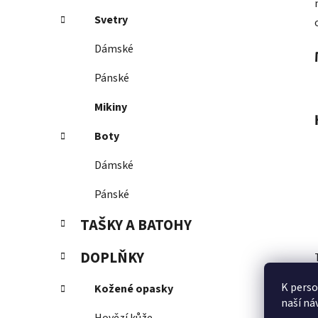
Svetry
Dámské
Pánské
Mikiny
Boty
Dámské
Pánské
TAŠKY A BATOHY
DOPLŇKY
K perso
Kožené opasky
naší ná