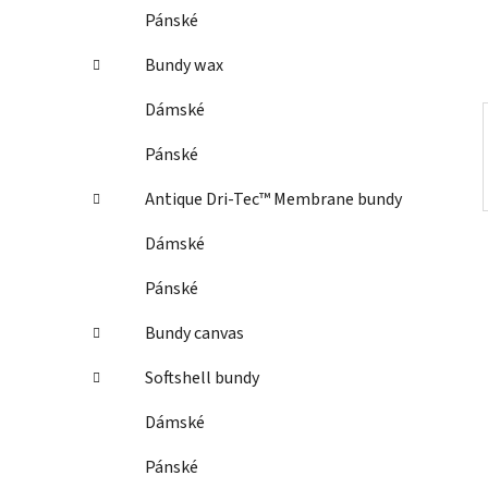
í
Pánské
p
a
Bundy wax
n
Dámské
e
l
Pánské
Antique Dri-Tec™ Membrane bundy
Dámské
Pánské
Bundy canvas
Softshell bundy
Dámské
Pánské