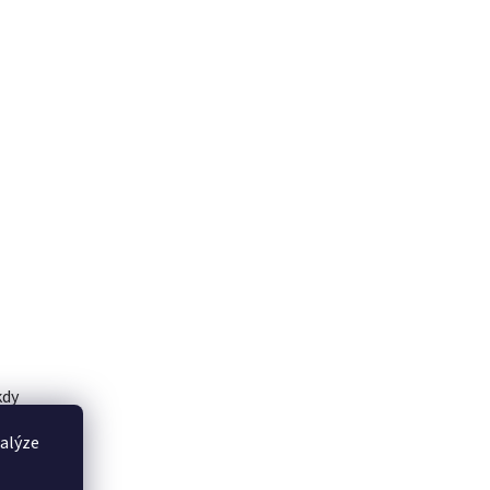
kdy
nalýze