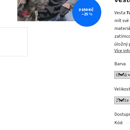
0,0
z
2 150 KČ
Vesta
T
–25 %
5
mít své
hvězdič
materiá
zatímco
úložný 
Více in
Barva
Velikos
Dostup
Kód: