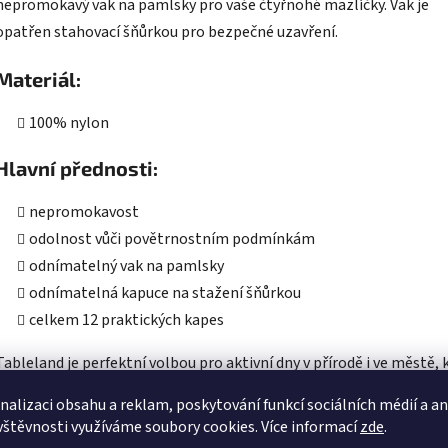
nepromokavý vak na pamlsky pro vaše čtyřnohé mazlíčky. Vak je
opatřen stahovací šňůrkou pro bezpečné uzavření.
Materiál:
100% nylon
Hlavní přednosti:
nepromokavost
odolnost vůči povětrnostním podmínkám
odnímatelný vak na pamlsky
odnímatelná kapuce na stažení šňůrkou
celkem 12 praktických kapes
Tableland je perfektní volbou pro aktivní dny v přírodě i ve městě, 
potřebujete mít vše důležité vždy při sobě.
nalizaci obsahu a reklam, poskytování funkcí sociálních médií a a
vštěvnosti využíváme soubory cookies. Více informací
zde
.