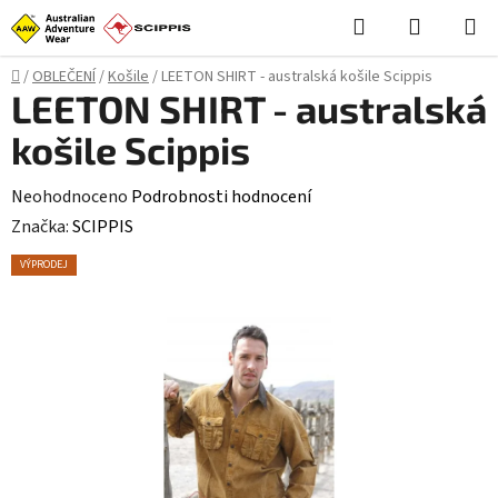
Přejít
Hledat
NÁKUPN
na
KOŠÍK
obsah
Domů
/
OBLEČENÍ
/
Košile
/
LEETON SHIRT - australská košile Scippis
LEETON SHIRT - australská
košile Scippis
Průměrné
Neohodnoceno
Podrobnosti hodnocení
hodnocení
Značka:
SCIPPIS
produktu
VÝPRODEJ
je
0,0
z
5
hvězdiček.