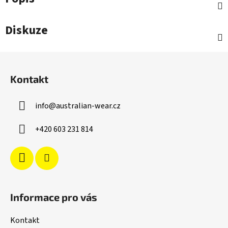
Diskuze
Z
á
Kontakt
p
a
info
@
australian-wear.cz
t
í
+420 603 231 814
Informace pro vás
Kontakt